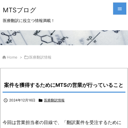
MTSブログ


医療翻訳に役立つ情報満載！
メニュ

サイド

前へ

Home
>

医療翻訳情報

次へ

案件を獲得するためにMTSの営業が行っていること
検索

2024年12月16日

医療翻訳情報
今回は営業担当者の目線で、「翻訳案件を受注するために