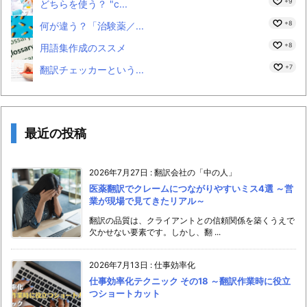
+9
どちらを使う？ "c...
+8
何が違う？「治験薬／...
+8
用語集作成のススメ
+7
翻訳チェッカーという...
最近の投稿
2026年7月27日
:
翻訳会社の「中の人」
医薬翻訳でクレームにつながりやすいミス4選 ～営
業が現場で見てきたリアル～
翻訳の品質は、クライアントとの信頼関係を築くうえで
欠かせない要素です。しかし、翻 ...
2026年7月13日
:
仕事効率化
仕事効率化テクニック その18 ～翻訳作業時に役立
つショートカット