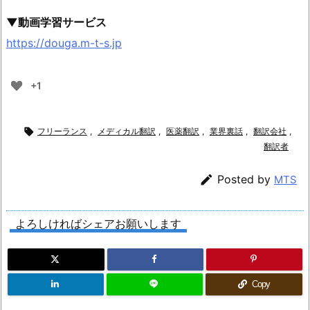
▼動画学習サービス
https://douga.m-t-s.jp
+1

フリーランス
,
メディカル翻訳
,
医薬翻訳
,
業界裏話
,
翻訳会社
,
翻訳者

Posted by
MTS
よろしければシェアお願いします
Copy