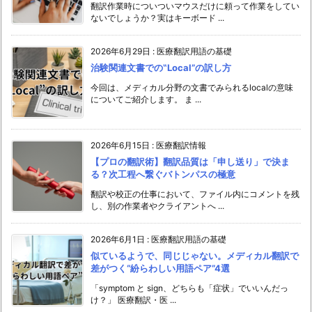
翻訳作業時についついマウスだけに頼って作業をしてい
ないでしょうか？実はキーボード ...
2026年6月29日
:
医療翻訳用語の基礎
治験関連文書での‟Local”の訳し方
今回は、メディカル分野の文書でみられるlocalの意味
についてご紹介します。 ま ...
2026年6月15日
:
医療翻訳情報
【プロの翻訳術】翻訳品質は「申し送り」で決ま
る？次工程へ繋ぐバトンパスの極意
翻訳や校正の仕事において、ファイル内にコメントを残
し、別の作業者やクライアントへ ...
2026年6月1日
:
医療翻訳用語の基礎
似ているようで、同じじゃない。メディカル翻訳で
差がつく“紛らわしい用語ペア”4選
「symptom と sign、どちらも「症状」でいいんだっ
け？」 医療翻訳・医 ...