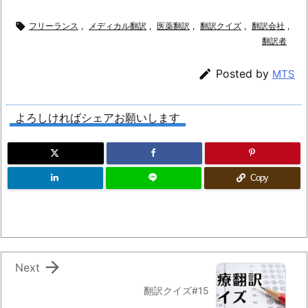

フリーランス
,
メディカル翻訳
,
医薬翻訳
,
翻訳クイズ
,
翻訳会社
,
翻訳者

Posted by
MTS
よろしければシェアお願いします
Copy

Next
翻訳クイズ#15