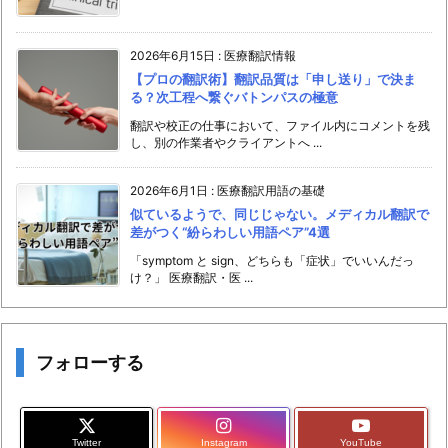
2026年6月15日
:
医療翻訳情報
【プロの翻訳術】翻訳品質は「申し送り」で決ま
る？次工程へ繋ぐバトンパスの極意
翻訳や校正の仕事において、ファイル内にコメントを残
し、別の作業者やクライアントへ ...
2026年6月1日
:
医療翻訳用語の基礎
似ているようで、同じじゃない。メディカル翻訳で
差がつく“紛らわしい用語ペア”4選
「symptom と sign、どちらも「症状」でいいんだっ
け？」 医療翻訳・医 ...
フォローする
Twitter
Instagram
YouTube