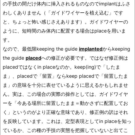
の手技の間だけ体内に挿入されるものなのでimplantはふさ
わしくありません（「ガイドワイヤーを植え込む」です
と、ちょっと怖い感じさえあります）。ガイドワイヤーの
ように、短時間のみ体内に配置する場合はplaceを用いま
す。
なので、最低限keeping the guide
implanted
からkeeping
the guide
placed
への修正が必要です。ではなぜ修正例は
placedではなくin placeなのか。keep(ing)で「したま
ま」、placedで「留置」ならkeep placedで「留置したま
ま」の意味を十分に表せているように思えるかもしれませ
ん。実は、この場合の実際の操作としては、ガイドワイヤ
ーを「今ある場所に留置したまま＝動かさずに配置してお
く」というのがより正確な意味であり、修正例の訳はそれ
を反映しています。これは、定型表現としてin placeを知っ
ているか、この種の手技の実態を把握していないと出てこ