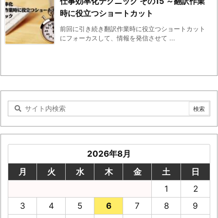
仕事効率化テクニック その15 ～翻訳作業
時に役立つショートカット
前回に引き続き翻訳作業時に役立つショートカット
にフォーカスして、情報を発信させて ...
2026年8月
月
火
水
木
金
土
日
1
2
3
4
5
6
7
8
9