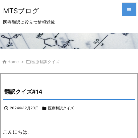
MTSブログ


医療翻訳に役立つ情報満載！
メニュ

サイド

前へ

Home
>

医療翻訳クイズ

次へ

翻訳クイズ#14
検索

2024年12月23日

医療翻訳クイズ
こんにちは。