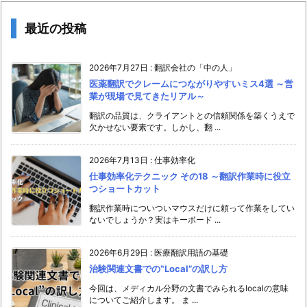
最近の投稿
2026年7月27日
:
翻訳会社の「中の人」
医薬翻訳でクレームにつながりやすいミス4選 ～営
業が現場で見てきたリアル～
翻訳の品質は、クライアントとの信頼関係を築くうえで
欠かせない要素です。しかし、翻 ...
2026年7月13日
:
仕事効率化
仕事効率化テクニック その18 ～翻訳作業時に役立
つショートカット
翻訳作業時についついマウスだけに頼って作業をしてい
ないでしょうか？実はキーボード ...
2026年6月29日
:
医療翻訳用語の基礎
治験関連文書での‟Local”の訳し方
今回は、メディカル分野の文書でみられるlocalの意味
についてご紹介します。 ま ...