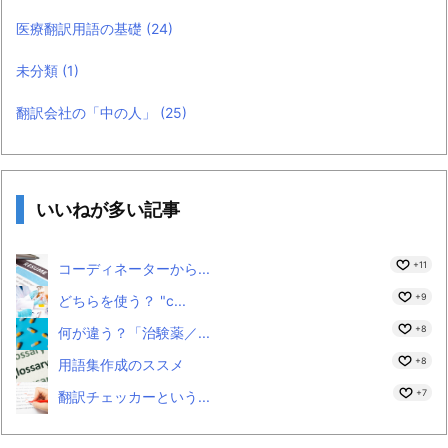
医療翻訳用語の基礎
(24)
未分類
(1)
翻訳会社の「中の人」
(25)
いいねが多い記事
+11
コーディネーターから...
+9
どちらを使う？ "c...
+8
何が違う？「治験薬／...
+8
用語集作成のススメ
+7
翻訳チェッカーという...