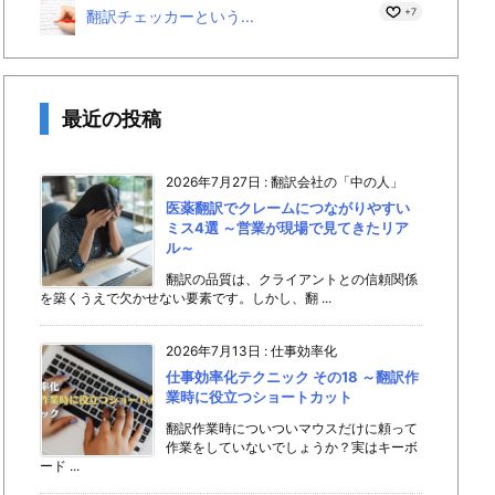
+7
翻訳チェッカーという...
最近の投稿
2026年7月27日
:
翻訳会社の「中の人」
医薬翻訳でクレームにつながりやすい
ミス4選 ～営業が現場で見てきたリア
ル～
翻訳の品質は、クライアントとの信頼関係
を築くうえで欠かせない要素です。しかし、翻 ...
2026年7月13日
:
仕事効率化
仕事効率化テクニック その18 ～翻訳作
業時に役立つショートカット
翻訳作業時についついマウスだけに頼って
作業をしていないでしょうか？実はキーボ
ード ...