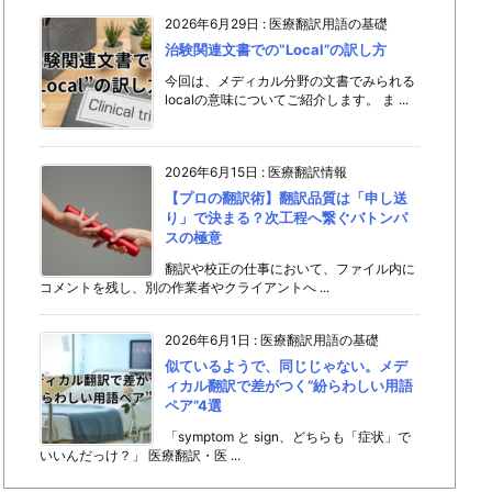
2026年6月29日
:
医療翻訳用語の基礎
治験関連文書での‟Local”の訳し方
今回は、メディカル分野の文書でみられる
localの意味についてご紹介します。 ま ...
2026年6月15日
:
医療翻訳情報
【プロの翻訳術】翻訳品質は「申し送
り」で決まる？次工程へ繋ぐバトンパ
スの極意
翻訳や校正の仕事において、ファイル内に
コメントを残し、別の作業者やクライアントへ ...
2026年6月1日
:
医療翻訳用語の基礎
似ているようで、同じじゃない。メデ
ィカル翻訳で差がつく“紛らわしい用語
ペア”4選
「symptom と sign、どちらも「症状」で
いいんだっけ？」 医療翻訳・医 ...