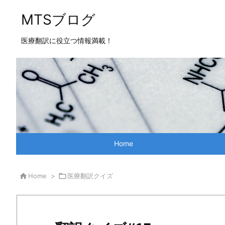
MTSブログ
医療翻訳に役立つ情報満載！
Home

Home
>

医療翻訳クイズ