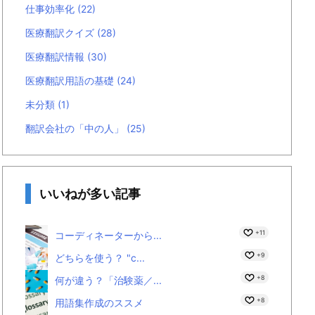
仕事効率化
(22)
医療翻訳クイズ
(28)
医療翻訳情報
(30)
医療翻訳用語の基礎
(24)
未分類
(1)
翻訳会社の「中の人」
(25)
いいねが多い記事
+11
コーディネーターから...
+9
どちらを使う？ "c...
+8
何が違う？「治験薬／...
+8
用語集作成のススメ