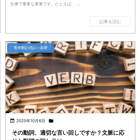
仕事で重要な要素です。たとえば、 ...
記事を読む
医療翻訳用語の基礎

2025年10月6日

その動詞、適切な言い回しですか？文脈に応