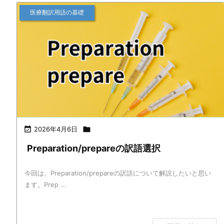
医療翻訳用語の基礎

2026年4月6日

Preparation/prepareの訳語選択
今回は、Preparation/prepareの訳語について解説したいと思い
ます。Prep ...