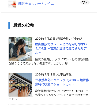
+7
翻訳チェッカーという...
最近の投稿
2026年7月27日
:
翻訳会社の「中の人」
医薬翻訳でクレームにつながりやすい
ミス4選 ～営業が現場で見てきたリア
ル～
翻訳の品質は、クライアントとの信頼関係
を築くうえで欠かせない要素です。しかし、翻 ...
2026年7月13日
:
仕事効率化
仕事効率化テクニック その18 ～翻訳作
業時に役立つショートカット
翻訳作業時についついマウスだけに頼って
作業をしていないでしょうか？実はキーボ
ード ...