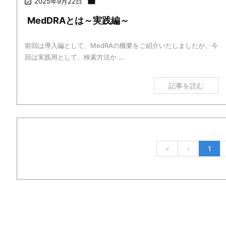

2025年9月22日

MedDRAとは～実践編～
前回は導入編として、MedRAの概要をご紹介いたしましたが、今
回は実践用として、検索方法か ...
記事を読む
«
‹
1