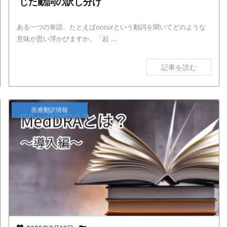
じた動詞の訳し分け
ある一つの単語、たとえばoccurという動詞を聞いてどのような
意味が思い浮かびますか。「起 ...
記事を読む
医療翻訳情報