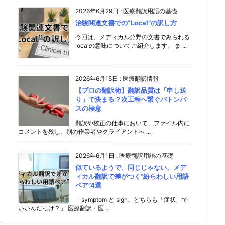
2026年6月29日
:
医療翻訳用語の基礎
治験関連文書での‟Local”の訳し方
今回は、メディカル分野の文書でみられる
localの意味についてご紹介します。 ま ...
2026年6月15日
:
医療翻訳情報
【プロの翻訳術】翻訳品質は「申し送
り」で決まる？次工程へ繋ぐバトンパ
スの極意
翻訳や校正の仕事において、ファイル内に
コメントを残し、別の作業者やクライアントへ ...
2026年6月1日
:
医療翻訳用語の基礎
似ているようで、同じじゃない。メデ
ィカル翻訳で差がつく“紛らわしい用語
ペア”4選
「symptom と sign、どちらも「症状」で
いいんだっけ？」 医療翻訳・医 ...