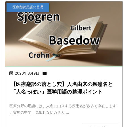
医療翻訳用語の基礎

2026年3月9日

【医療翻訳の落とし穴】人名由来の疾患名と
「人名っぽい」医学用語の整理ポイント
医療分野の用語には、人名に由来する疾患名が数多く存在します
。実務の中で、見慣れないカタカ ...