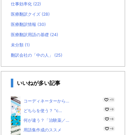
仕事効率化
(22)
医療翻訳クイズ
(28)
医療翻訳情報
(30)
医療翻訳用語の基礎
(24)
未分類
(1)
翻訳会社の「中の人」
(25)
いいねが多い記事
+11
コーディネーターから...
+9
どちらを使う？ "c...
+8
何が違う？「治験薬／...
+8
用語集作成のススメ