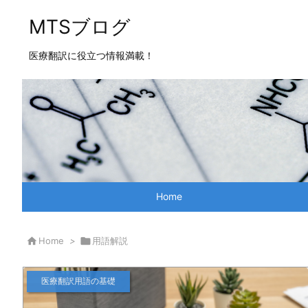
MTSブログ
医療翻訳に役立つ情報満載！
Home

Home
>

用語解説
医療翻訳用語の基礎