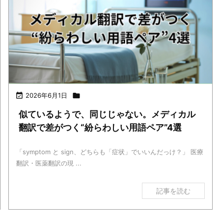

2026年6月1日

似ているようで、同じじゃない。メディカル
翻訳で差がつく“紛らわしい用語ペア”4選
「symptom と sign、どちらも「症状」でいいんだっけ？」 医療
翻訳・医薬翻訳の現 ...
記事を読む