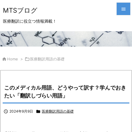
MTSブログ


医療翻訳に役立つ情報満載！
メニュ

サイド

前へ

Home
>

医療翻訳用語の基礎

次へ

このメディカル用語、どうやって訳す？学んでおき
検索
たい「翻訳しづらい用語」

2024年9月9日

医療翻訳用語の基礎