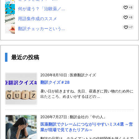
+8
何が違う？「治験薬／...
+8
用語集作成のススメ
+7
翻訳チェッカーという...
最近の投稿
2026年8月10日
:
医療翻訳クイズ
翻訳クイズ＃28
暑い日が続きますね。先日、昼過ぎに買い物のため外に
出たところ、めまいがするほどの ...
2026年7月27日
:
翻訳会社の「中の人」
医薬翻訳でクレームにつながりやすいミス4選 ～営
業が現場で見てきたリアル～
翻訳の品質は、クライアントとの信頼関係を築くうえで