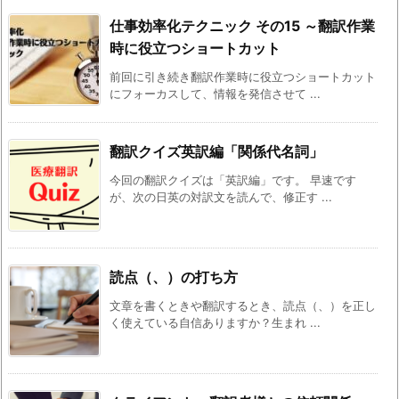
仕事効率化テクニック その15 ～翻訳作業
時に役立つショートカット
前回に引き続き翻訳作業時に役立つショートカット
にフォーカスして、情報を発信させて ...
翻訳クイズ英訳編「関係代名詞」
今回の翻訳クイズは「英訳編」です。 早速です
が、次の日英の対訳文を読んで、修正す ...
読点（、）の打ち方
文章を書くときや翻訳するとき、読点（、）を正し
く使えている自信ありますか？生まれ ...