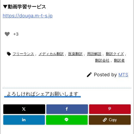
▼動画学習サービス
https://douga.m-t-s.jp
+3

フリーランス
,
メディカル翻訳
,
医薬翻訳
,
用語解説
,
翻訳クイズ
,
翻訳会社
,
翻訳者

Posted by
MTS
よろしければシェアお願いします
Copy