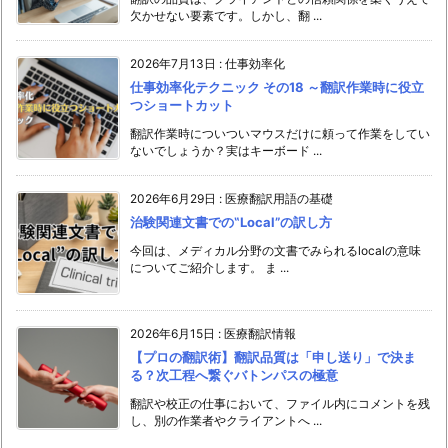
欠かせない要素です。しかし、翻 ...
2026年7月13日
:
仕事効率化
仕事効率化テクニック その18 ～翻訳作業時に役立
つショートカット
翻訳作業時についついマウスだけに頼って作業をしてい
ないでしょうか？実はキーボード ...
2026年6月29日
:
医療翻訳用語の基礎
治験関連文書での‟Local”の訳し方
今回は、メディカル分野の文書でみられるlocalの意味
についてご紹介します。 ま ...
2026年6月15日
:
医療翻訳情報
【プロの翻訳術】翻訳品質は「申し送り」で決ま
る？次工程へ繋ぐバトンパスの極意
翻訳や校正の仕事において、ファイル内にコメントを残
し、別の作業者やクライアントへ ...