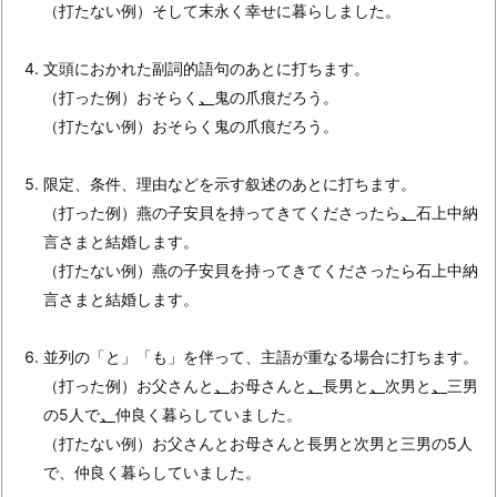
（打たない例）そして末永く幸せに暮らしました。
文頭におかれた副詞的語句のあとに打ちます。
（打った例）おそらく
、
鬼の爪痕だろう。
（打たない例）おそらく鬼の爪痕だろう。
限定、条件、理由などを示す叙述のあとに打ちます。
（打った例）燕の子安貝を持ってきてくださったら
、
石上中納
言さまと結婚します。
（打たない例）燕の子安貝を持ってきてくださったら石上中納
言さまと結婚します。
並列の「と」「も」を伴って、主語が重なる場合に打ちます。
（打った例）お父さんと
、
お母さんと
、
長男と
、
次男と
、
三男
の5人で
、
仲良く暮らしていました。
（打たない例）お父さんとお母さんと長男と次男と三男の5人
で、仲良く暮らしていました。