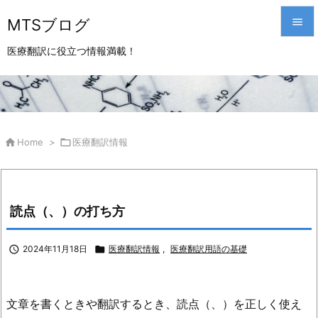
MTSブログ


医療翻訳に役立つ情報満載！
メニュ

サイド

前へ

Home
>

医療翻訳情報

次へ

読点（、）の打ち方
検索

2024年11月18日

医療翻訳情報
,
医療翻訳用語の基礎
文章を書くときや翻訳するとき、読点（、）を正しく使え