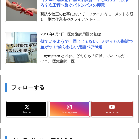
る？次工程へ繋ぐバトンパスの極意
翻訳や校正の仕事において、ファイル内にコメントを残
し、別の作業者やクライアントへ ...
2026年6月1日
:
医療翻訳用語の基礎
似ているようで、同じじゃない。メディカル翻訳で
差がつく“紛らわしい用語ペア”4選
「symptom と sign、どちらも「症状」でいいんだっ
け？」 医療翻訳・医 ...
フォローする
Twitter
Instagram
YouTube