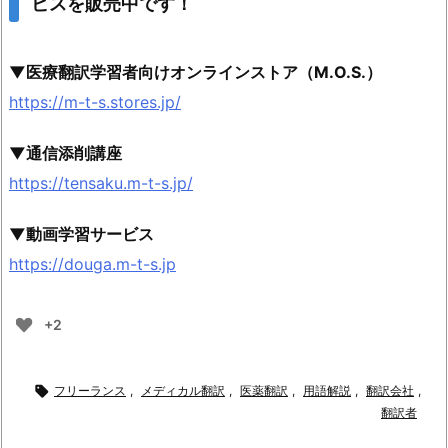
ビスを販売中です！
▼医療翻訳学習者向けオンラインストア（M.O.S.）
https://m-t-s.stores.jp/
▼通信添削講座
https://tensaku.m-t-s.jp/
▼動画学習サービス
https://douga.m-t-s.jp
+2

フリーランス
,
メディカル翻訳
,
医薬翻訳
,
用語解説
,
翻訳会社
,
翻訳者