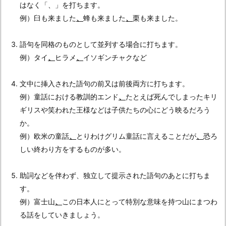
はなく「、」を打ちます。
例）臼も来ました
、
蜂も来ました
、
栗も来ました。
語句を同格のものとして並列する場合に打ちます。
例）タイ
、
ヒラメ
、
イソギンチャクなど
文中に挿入された語句の前又は前後両方に打ちます。
例）童話における教訓的エンド
、
たとえば死んでしまったキリ
ギリスや笑われた王様などは子供たちの心にどう映るだろう
か。
例）欧米の童話
、
とりわけグリム童話に言えることだが
、
恐ろ
しい終わり方をするものが多い。
助詞などを伴わず、独立して提示された語句のあとに打ちま
す。
例）富士山
、
この日本人にとって特別な意味を持つ山にまつわ
る話をしていきましょう。