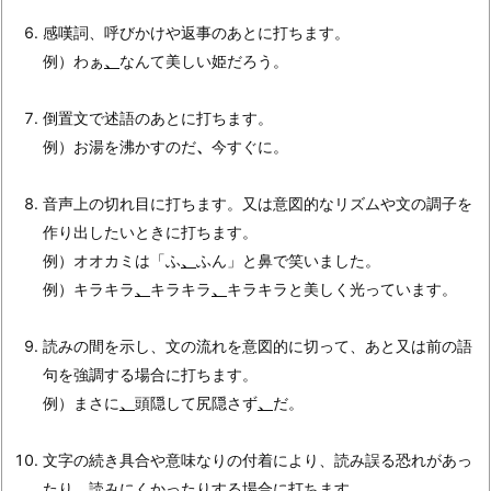
感嘆詞、呼びかけや返事のあとに打ちます。
例）わぁ
、
なんて美しい姫だろう。
倒置文で述語のあとに打ちます。
例）お湯を沸かすのだ
、
今すぐに。
音声上の切れ目に打ちます。又は意図的なリズムや文の調子を
作り出したいときに打ちます。
例）オオカミは「ふ
、
ふん」と鼻で笑いました。
例）キラキラ
、
キラキラ
、
キラキラと美しく光っています。
読みの間を示し、文の流れを意図的に切って、あと又は前の語
句を強調する場合に打ちます。
例）まさに
、
頭隠して尻隠さず
、
だ。
文字の続き具合や意味なりの付着により、読み誤る恐れがあっ
たり、読みにくかったりする場合に打ちます。