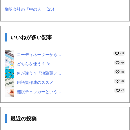
翻訳会社の「中の人」
(25)
いいねが多い記事
+11
コーディネーターから...
+9
どちらを使う？ "c...
+8
何が違う？「治験薬／...
+8
用語集作成のススメ
+7
翻訳チェッカーという...
最近の投稿