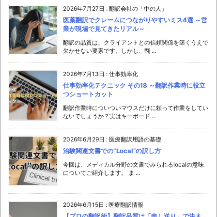
2026年7月27日
:
翻訳会社の「中の人」
医薬翻訳でクレームにつながりやすいミス4選 ～営
業が現場で見てきたリアル～
翻訳の品質は、クライアントとの信頼関係を築くうえで
欠かせない要素です。しかし、翻 ...
2026年7月13日
:
仕事効率化
仕事効率化テクニック その18 ～翻訳作業時に役立
つショートカット
翻訳作業時についついマウスだけに頼って作業をしてい
ないでしょうか？実はキーボード ...
2026年6月29日
:
医療翻訳用語の基礎
治験関連文書での‟Local”の訳し方
今回は、メディカル分野の文書でみられるlocalの意味
についてご紹介します。 ま ...
2026年6月15日
:
医療翻訳情報
【プロの翻訳術】翻訳品質は「申し送り」で決ま