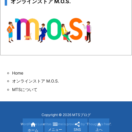
オンラインストア M.O.S.
Home
オンラインストア M.O.S.
MTSについて
Copyright ©
2026
MTSブログ




WordPress Luxeritas Theme is provided by "
Thought is free
".
メニュー
SNS
上へ
ホーム