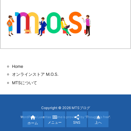
Home
オンラインストア M.O.S.
MTSについて
Copyright ©
2026
MTSブログ




WordPress Luxeritas Theme is provided by "
Thought is free
".
メニュー
SNS
上へ
ホーム