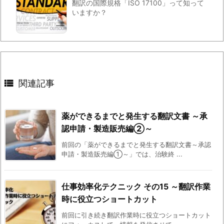
翻訳の国際規格「ISO 17100」って知って
いますか？

関連記事
薬ができるまでと発生する翻訳文書 ～承
認申請・製造販売編②～
前回の「薬ができるまでと発生する翻訳文書～承認
申請・製造販売編①～」では、治験終 ...
仕事効率化テクニック その15 ～翻訳作業
時に役立つショートカット
前回に引き続き翻訳作業時に役立つショートカット