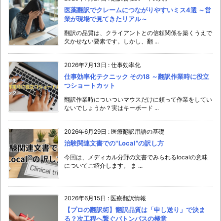
医薬翻訳でクレームにつながりやすいミス4選 ～営
業が現場で見てきたリアル～
翻訳の品質は、クライアントとの信頼関係を築くうえで
欠かせない要素です。しかし、翻 ...
2026年7月13日
:
仕事効率化
仕事効率化テクニック その18 ～翻訳作業時に役立
つショートカット
翻訳作業時についついマウスだけに頼って作業をしてい
ないでしょうか？実はキーボード ...
2026年6月29日
:
医療翻訳用語の基礎
治験関連文書での‟Local”の訳し方
今回は、メディカル分野の文書でみられるlocalの意味
についてご紹介します。 ま ...
2026年6月15日
:
医療翻訳情報
【プロの翻訳術】翻訳品質は「申し送り」で決ま
る？次工程へ繋ぐバトンパスの極意