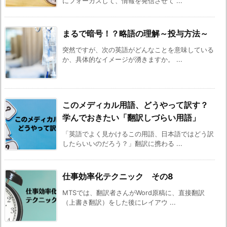
にフォーカスして、情報を発信させて ...
まるで暗号！？略語の理解～投与方法～
突然ですが、次の英語がどんなことを意味している
か、具体的なイメージが湧きますか。 ...
このメディカル用語、どうやって訳す？
学んでおきたい「翻訳しづらい用語」
「英語でよく見かけるこの用語、日本語ではどう訳
したらいいのだろう？」翻訳に携わる ...
仕事効率化テクニック その8
MTSでは、翻訳者さんがWord原稿に、直接翻訳
（上書き翻訳）をした後にレイアウ ...