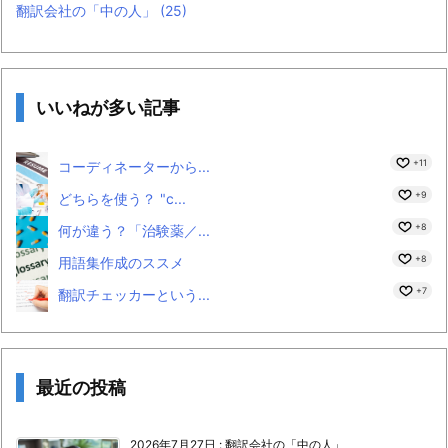
翻訳会社の「中の人」
(25)
いいねが多い記事
+11
コーディネーターから...
+9
どちらを使う？ "c...
+8
何が違う？「治験薬／...
+8
用語集作成のススメ
+7
翻訳チェッカーという...
最近の投稿
2026年7月27日
:
翻訳会社の「中の人」