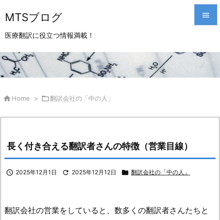
MTSブログ


医療翻訳に役立つ情報満載！
メニュ

サイド

前へ

Home
>

翻訳会社の「中の人」

次へ

長く付き合える翻訳者さんの特徴（営業目線）
検索

2025年12月1日

2025年12月12日

翻訳会社の「中の人」
翻訳会社の営業をしていると、数多くの翻訳者さんたちと