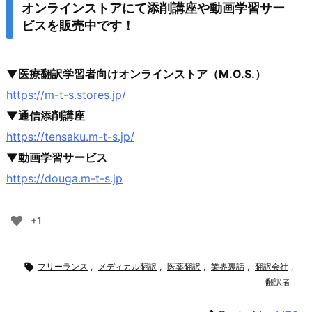
オンラインストアにて添削講座や動画学習サー
ビスを販売中です！
▼医療翻訳学習者向けオンラインストア（M.O.S.）
https://m-t-s.stores.jp/
▼通信添削講座
https://tensaku.m-t-s.jp/
▼動画学習サービス
https://douga.m-t-s.jp
+1

フリーランス
,
メディカル翻訳
,
医薬翻訳
,
業界裏話
,
翻訳会社
,
翻訳者