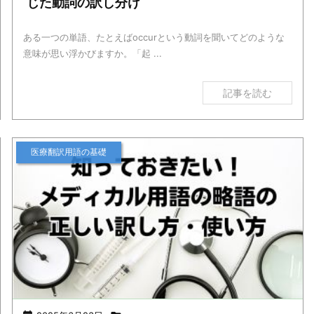
じた動詞の訳し分け
ある一つの単語、たとえばoccurという動詞を聞いてどのような
意味が思い浮かびますか。「起 ...
記事を読む
医療翻訳用語の基礎