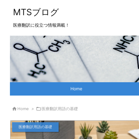
MTSブログ
医療翻訳に役立つ情報満載！
Home

Home
>

医療翻訳用語の基礎
医療翻訳用語の基礎