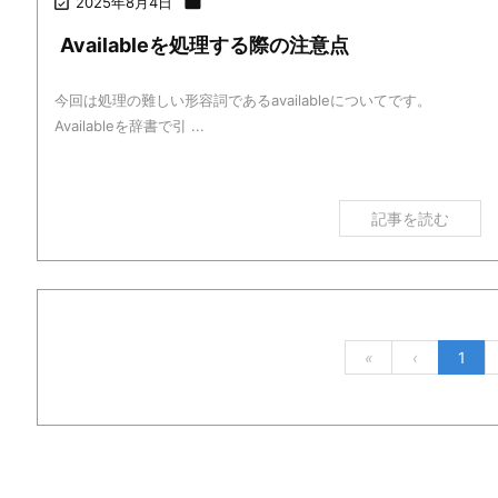

2025年8月4日

Availableを処理する際の注意点
今回は処理の難しい形容詞であるavailableについてです。
Availableを辞書で引 ...
記事を読む
«
‹
1