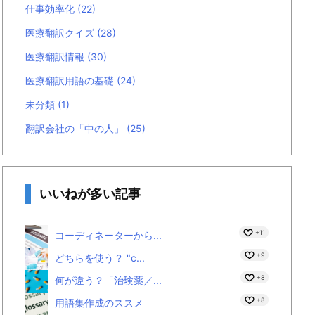
仕事効率化
(22)
医療翻訳クイズ
(28)
医療翻訳情報
(30)
医療翻訳用語の基礎
(24)
未分類
(1)
翻訳会社の「中の人」
(25)
いいねが多い記事
+11
コーディネーターから...
+9
どちらを使う？ "c...
+8
何が違う？「治験薬／...
+8
用語集作成のススメ