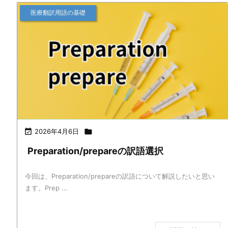
医療翻訳用語の基礎

2026年4月6日

Preparation/prepareの訳語選択
今回は、Preparation/prepareの訳語について解説したいと思い
ます。Prep ...