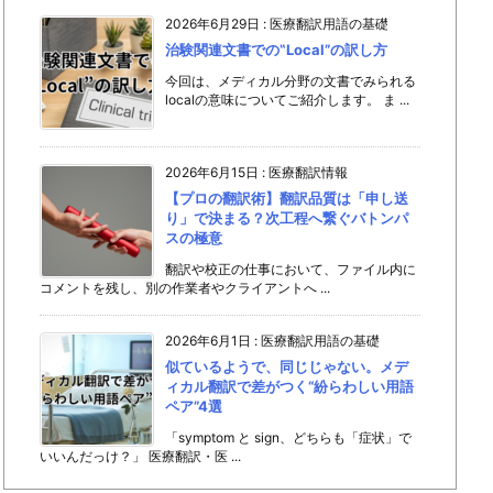
2026年6月29日
:
医療翻訳用語の基礎
治験関連文書での‟Local”の訳し方
今回は、メディカル分野の文書でみられる
localの意味についてご紹介します。 ま ...
2026年6月15日
:
医療翻訳情報
【プロの翻訳術】翻訳品質は「申し送
り」で決まる？次工程へ繋ぐバトンパ
スの極意
翻訳や校正の仕事において、ファイル内に
コメントを残し、別の作業者やクライアントへ ...
2026年6月1日
:
医療翻訳用語の基礎
似ているようで、同じじゃない。メデ
ィカル翻訳で差がつく“紛らわしい用語
ペア”4選
「symptom と sign、どちらも「症状」で
いいんだっけ？」 医療翻訳・医 ...