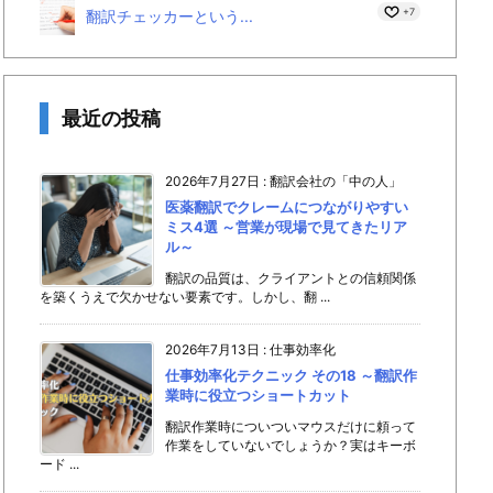
+7
翻訳チェッカーという...
最近の投稿
2026年7月27日
:
翻訳会社の「中の人」
医薬翻訳でクレームにつながりやすい
ミス4選 ～営業が現場で見てきたリア
ル～
翻訳の品質は、クライアントとの信頼関係
を築くうえで欠かせない要素です。しかし、翻 ...
2026年7月13日
:
仕事効率化
仕事効率化テクニック その18 ～翻訳作
業時に役立つショートカット
翻訳作業時についついマウスだけに頼って
作業をしていないでしょうか？実はキーボ
ード ...