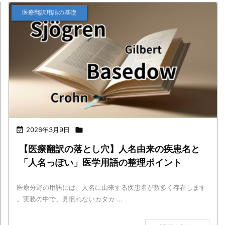
医療翻訳用語の基礎

2026年3月9日

【医療翻訳の落とし穴】人名由来の疾患名と
「人名っぽい」医学用語の整理ポイント
医療分野の用語には、人名に由来する疾患名が数多く存在します
。実務の中で、見慣れないカタカ ...