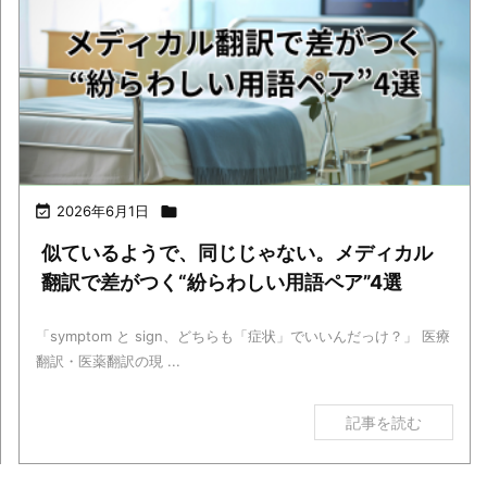

2026年6月1日

似ているようで、同じじゃない。メディカル
翻訳で差がつく“紛らわしい用語ペア”4選
「symptom と sign、どちらも「症状」でいいんだっけ？」 医療
翻訳・医薬翻訳の現 ...
記事を読む