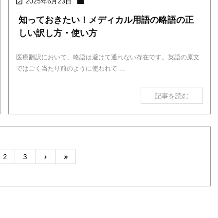

2025年6月23日

知っておきたい！メディカル用語の略語の正
しい訳し方・使い方
医療翻訳において、略語は避けて通れない存在です。英語の原文
ではごく当たり前のように使われて ...
記事を読む
2
3
›
»