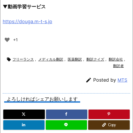
▼動画学習サービス
https://douga.m-t-s.jp
+1

フリーランス
,
メディカル翻訳
,
医薬翻訳
,
翻訳クイズ
,
翻訳会社
,
翻訳者

Posted by
MTS
よろしければシェアお願いします
Copy