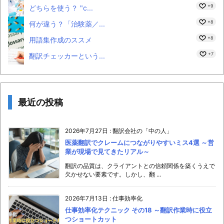
+9
どちらを使う？ "c...
+8
何が違う？「治験薬／...
+8
用語集作成のススメ
+7
翻訳チェッカーという...
最近の投稿
2026年7月27日
:
翻訳会社の「中の人」
医薬翻訳でクレームにつながりやすいミス4選 ～営
業が現場で見てきたリアル～
翻訳の品質は、クライアントとの信頼関係を築くうえで
欠かせない要素です。しかし、翻 ...
2026年7月13日
:
仕事効率化
仕事効率化テクニック その18 ～翻訳作業時に役立
つショートカット