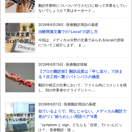
翻訳作業時についついマウスだけに頼って作業をしてい
ないでしょうか？実はキーボード ...
2026年6月29日
:
医療翻訳用語の基礎
治験関連文書での‟Local”の訳し方
今回は、メディカル分野の文書でみられるlocalの意味
についてご紹介します。 ま ...
2026年6月15日
:
医療翻訳情報
【プロの翻訳術】翻訳品質は「申し送り」で決ま
る？次工程へ繋ぐバトンパスの極意
翻訳や校正の仕事において、ファイル内にコメントを残
し、別の作業者やクライアントへ ...
2026年6月1日
:
医療翻訳用語の基礎
似ているようで、同じじゃない。メディカル翻訳で
差がつく“紛らわしい用語ペア”4選
「symptom と sign、どちらも「症状」でいいんだっ
け？」 医療翻訳・医 ...