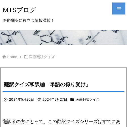
MTSブログ


医療翻訳に役立つ情報満載！
メニュ

サイド

前へ

Home
>

医療翻訳クイズ

次へ

翻訳クイズ和訳編「単語の係り受け」
検索

2024年5月20日

2024年5月27日

医療翻訳クイズ
翻訳者の方にとって、この翻訳クイズシリーズはすでにあ