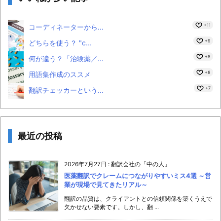
+11
コーディネーターから...
+9
どちらを使う？ "c...
+8
何が違う？「治験薬／...
+8
用語集作成のススメ
+7
翻訳チェッカーという...
最近の投稿
2026年7月27日
:
翻訳会社の「中の人」
医薬翻訳でクレームにつながりやすいミス4選 ～営
業が現場で見てきたリアル～
翻訳の品質は、クライアントとの信頼関係を築くうえで
欠かせない要素です。しかし、翻 ...