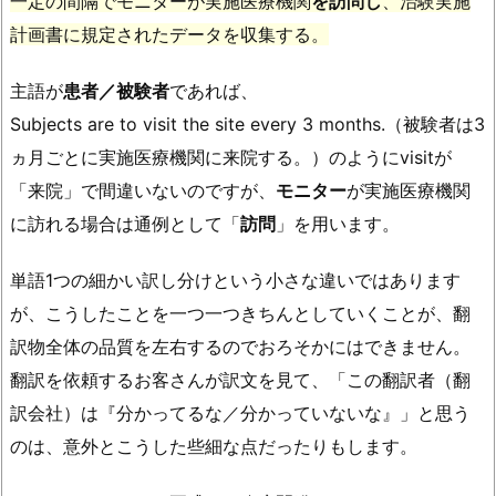
一定の間隔でモニターが実施医療機関
を訪問し
、治験実施
計画書に規定されたデータを収集する。
主語が
患者／被験者
であれば、
Subjects are to visit the site every 3 months.（被験者は3
ヵ月ごとに実施医療機関に来院する。）のようにvisitが
「来院」で間違いないのですが、
モニター
が実施医療機関
に訪れる場合は通例として「
訪問
」を用います。
単語1つの細かい訳し分けという小さな違いではあります
が、こうしたことを一つ一つきちんとしていくことが、翻
訳物全体の品質を左右するのでおろそかにはできません。
翻訳を依頼するお客さんが訳文を見て、「この翻訳者（翻
訳会社）は『分かってるな／分かっていないな』」と思う
のは、意外とこうした些細な点だったりもします。