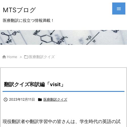
MTSブログ


医療翻訳に役立つ情報満載！
メニュ

サイド

前へ

Home
>

医療翻訳クイズ

次へ

翻訳クイズ和訳編「visit」
検索

2023年12月11日

医療翻訳クイズ
現役翻訳者や翻訳学習中の皆さんは、学生時代の英語の試