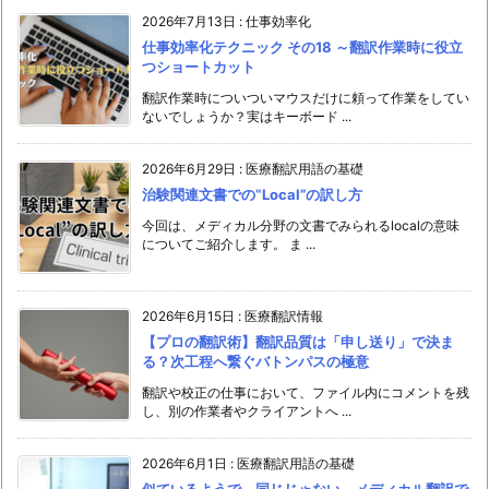
2026年7月13日
:
仕事効率化
仕事効率化テクニック その18 ～翻訳作業時に役立
つショートカット
翻訳作業時についついマウスだけに頼って作業をしてい
ないでしょうか？実はキーボード ...
2026年6月29日
:
医療翻訳用語の基礎
治験関連文書での‟Local”の訳し方
今回は、メディカル分野の文書でみられるlocalの意味
についてご紹介します。 ま ...
2026年6月15日
:
医療翻訳情報
【プロの翻訳術】翻訳品質は「申し送り」で決ま
る？次工程へ繋ぐバトンパスの極意
翻訳や校正の仕事において、ファイル内にコメントを残
し、別の作業者やクライアントへ ...
2026年6月1日
:
医療翻訳用語の基礎
似ているようで、同じじゃない。メディカル翻訳で