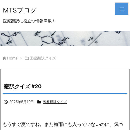
MTSブログ


医療翻訳に役立つ情報満載！
メニュ

サイド

前へ

Home
>

医療翻訳クイズ

次へ

翻訳クイズ #20
検索

2025年5月19日

医療翻訳クイズ
もうすぐ夏ですね。まだ梅雨にも入っていないのに、気づ