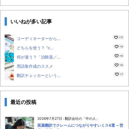
いいねが多い記事
+11
コーディネーターから...
+9
どちらを使う？ "c...
+8
何が違う？「治験薬／...
+8
用語集作成のススメ
+7
翻訳チェッカーという...
最近の投稿
2026年7月27日
:
翻訳会社の「中の人」
医薬翻訳でクレームにつながりやすいミス4選 ～営