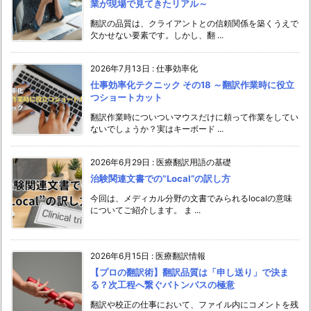
業が現場で見てきたリアル～
翻訳の品質は、クライアントとの信頼関係を築くうえで
欠かせない要素です。しかし、翻 ...
2026年7月13日
:
仕事効率化
仕事効率化テクニック その18 ～翻訳作業時に役立
つショートカット
翻訳作業時についついマウスだけに頼って作業をしてい
ないでしょうか？実はキーボード ...
2026年6月29日
:
医療翻訳用語の基礎
治験関連文書での‟Local”の訳し方
今回は、メディカル分野の文書でみられるlocalの意味
についてご紹介します。 ま ...
2026年6月15日
:
医療翻訳情報
【プロの翻訳術】翻訳品質は「申し送り」で決ま
る？次工程へ繋ぐバトンパスの極意
翻訳や校正の仕事において、ファイル内にコメントを残