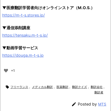
▼医療翻訳学習者向けオンラインストア（M.O.S.）
https://m-t-s.stores.jp/
▼通信添削講座
https://tensaku.m-t-s.jp/
▼動画学習サービス
https://douga.m-t-s.jp
+1

フリーランス
,
メディカル翻訳
,
医薬翻訳
,
翻訳クイズ
,
翻訳会社
,
翻訳者

Posted by
MTS