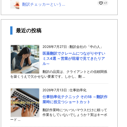
+7
翻訳チェッカーという...
最近の投稿
2026年7月27日
:
翻訳会社の「中の人」
医薬翻訳でクレームにつながりやすい
ミス4選 ～営業が現場で見てきたリア
ル～
翻訳の品質は、クライアントとの信頼関係
を築くうえで欠かせない要素です。しかし、翻 ...
2026年7月13日
:
仕事効率化
仕事効率化テクニック その18 ～翻訳作
業時に役立つショートカット
翻訳作業時についついマウスだけに頼って
作業をしていないでしょうか？実はキーボ
ード ...