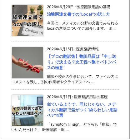
2026年6月29日
:
医療翻訳用語の基礎
治験関連文書での‟Local”の訳し方
今回は、メディカル分野の文書でみられる
localの意味についてご紹介します。 ま ...
2026年6月15日
:
医療翻訳情報
【プロの翻訳術】翻訳品質は「申し送
り」で決まる？次工程へ繋ぐバトンパ
スの極意
翻訳や校正の仕事において、ファイル内に
コメントを残し、別の作業者やクライアントへ ...
2026年6月1日
:
医療翻訳用語の基礎
似ているようで、同じじゃない。メデ
ィカル翻訳で差がつく“紛らわしい用語
ペア”4選
「symptom と sign、どちらも「症状」で
いいんだっけ？」 医療翻訳・医 ...