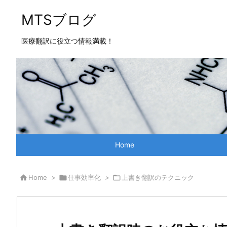
MTSブログ
医療翻訳に役立つ情報満載！
Home

Home
>

仕事効率化
>

上書き翻訳のテクニック