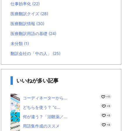
仕事効率化
(22)
医療翻訳クイズ
(28)
医療翻訳情報
(30)
医療翻訳用語の基礎
(24)
未分類
(1)
翻訳会社の「中の人」
(25)
いいねが多い記事
+11
コーディネーターから...
+9
どちらを使う？ "c...
+8
何が違う？「治験薬／...
+8
用語集作成のススメ