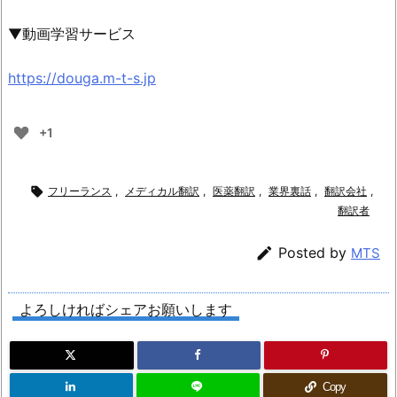
▼動画学習サービス
https://douga.m-t-s.jp
+1

フリーランス
,
メディカル翻訳
,
医薬翻訳
,
業界裏話
,
翻訳会社
,
翻訳者

Posted by
MTS
よろしければシェアお願いします
Copy