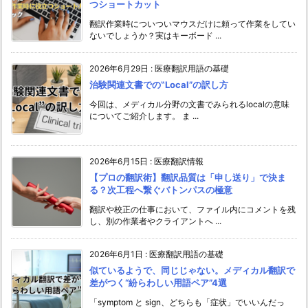
つショートカット
翻訳作業時についついマウスだけに頼って作業をしてい
ないでしょうか？実はキーボード ...
2026年6月29日
:
医療翻訳用語の基礎
治験関連文書での‟Local”の訳し方
今回は、メディカル分野の文書でみられるlocalの意味
についてご紹介します。 ま ...
2026年6月15日
:
医療翻訳情報
【プロの翻訳術】翻訳品質は「申し送り」で決ま
る？次工程へ繋ぐバトンパスの極意
翻訳や校正の仕事において、ファイル内にコメントを残
し、別の作業者やクライアントへ ...
2026年6月1日
:
医療翻訳用語の基礎
似ているようで、同じじゃない。メディカル翻訳で
差がつく“紛らわしい用語ペア”4選
「symptom と sign、どちらも「症状」でいいんだっ