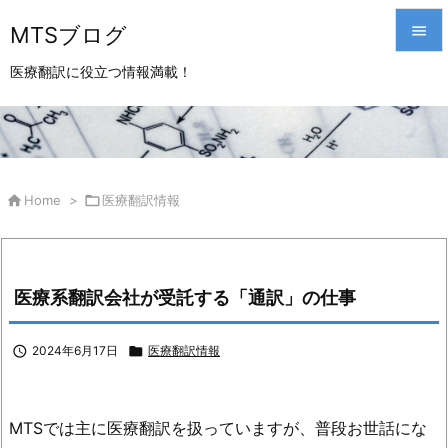
MTSブログ


医療翻訳に役立つ情報満載！
メニュ

サイド

前へ

Home
>

医療翻訳情報

次へ

医療系翻訳会社が受託する「通訳」の仕事
検索

2024年6月17日

医療翻訳情報
MTSでは主に医療翻訳を扱っていますが、普段お世話にな