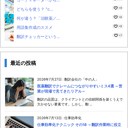
+9
どちらを使う？ "c...
+8
何が違う？「治験薬／...
+8
用語集作成のススメ
+7
翻訳チェッカーという...
最近の投稿
2026年7月27日
:
翻訳会社の「中の人」
医薬翻訳でクレームにつながりやすいミス4選 ～営
業が現場で見てきたリアル～
翻訳の品質は、クライアントとの信頼関係を築くうえで
欠かせない要素です。しかし、翻 ...
2026年7月13日
:
仕事効率化
仕事効率化テクニック その18 ～翻訳作業時に役立