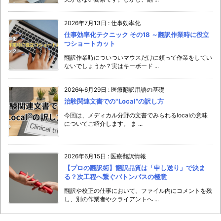
2026年7月13日
:
仕事効率化
仕事効率化テクニック その18 ～翻訳作業時に役立
つショートカット
翻訳作業時についついマウスだけに頼って作業をしてい
ないでしょうか？実はキーボード ...
2026年6月29日
:
医療翻訳用語の基礎
治験関連文書での‟Local”の訳し方
今回は、メディカル分野の文書でみられるlocalの意味
についてご紹介します。 ま ...
2026年6月15日
:
医療翻訳情報
【プロの翻訳術】翻訳品質は「申し送り」で決ま
る？次工程へ繋ぐバトンパスの極意
翻訳や校正の仕事において、ファイル内にコメントを残
し、別の作業者やクライアントへ ...