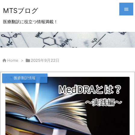
MTSブログ


医療翻訳に役立つ情報満載！
メニュ

サイド

前へ

Home
>

2025年9月22日

次へ
医療翻訳情報

検索