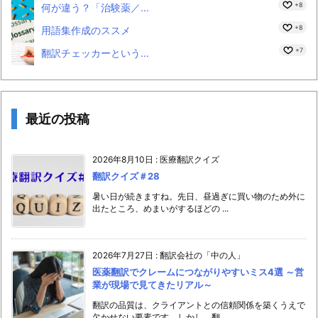
+8
何が違う？「治験薬／...
+8
用語集作成のススメ
+7
翻訳チェッカーという...
最近の投稿
2026年8月10日
:
医療翻訳クイズ
翻訳クイズ＃28
暑い日が続きますね。先日、昼過ぎに買い物のため外に
出たところ、めまいがするほどの ...
2026年7月27日
:
翻訳会社の「中の人」
医薬翻訳でクレームにつながりやすいミス4選 ～営
業が現場で見てきたリアル～
翻訳の品質は、クライアントとの信頼関係を築くうえで
欠かせない要素です。しかし、翻 ...